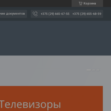
Корзина
чие документов
+375 (29) 665-67-55
+375 (29) 655-68-59
1
2
3