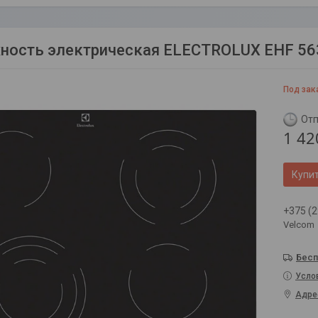
ность электрическая ELECTROLUX EHF 5
Под зак
Отп
1 42
Купи
+375 (2
Velcom
Бесп
Усло
Адре