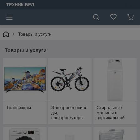
ТЕХНИК.БЕЛ
Товары и услуги
Товары и услуги
Телевизоры
Электровелосипе
Cтиральные
ды,
машины с
электроскутеры,
вертикальной
электросамокаты
загрузкой