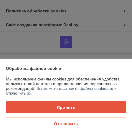
Политика обработки cookies
Сайт создан на платформе Deal.by
Информация для покупателя
Обработка файлов cookie
Индивидуальный предприниматель:
ИП Гончаров Олег Владимирович
г.Гомель, ул.Владимирова д.71 кв.64
Мы используем файлы cookies для обеспечения удобства
пользователей портала и предоставления персональных
Регистрационный номер ЕГР: 491143149
рекомендаций.
Вы можете настроить файлы cookies или
отключить их.
УНП: 491143149
Регистрационный орган: Администрация Советского района.
Принять
Дата регистрации компании: 03.12.2014
Отклонить
Местонахождение книги жалоб и предложений: ул. Карповича 28,
роллет №17.