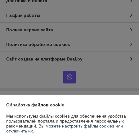
Доставка и оплата
График работы
Полная версия сайта
Политика обработки cookies
Сайт создан на платформе Deal.by
Информация для покупателя
Обработка файлов cookie
Индивидуальный предприниматель:
ИП Гончаров Олег Владимирович
г.Гомель, ул.Владимирова д.71 кв.64
Мы используем файлы cookies для обеспечения удобства
пользователей портала и предоставления персональных
Регистрационный номер ЕГР: 491143149
рекомендаций.
Вы можете настроить файлы cookies или
отключить их.
УНП: 491143149