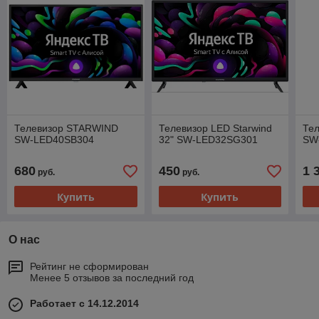
Телевизор STARWIND
Телевизор LED Starwind
Те
SW-LED40SB304
32" SW-LED32SG301
SW
680
450
1 
руб.
руб.
Купить
Купить
О нас
Рейтинг не сформирован
Менее 5 отзывов за последний год
Работает с 14.12.2014