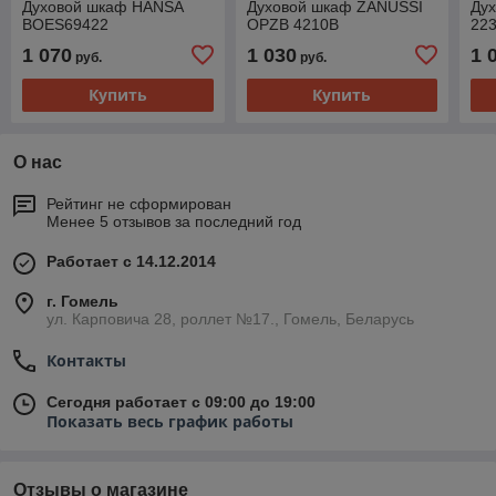
Духовой шкаф HANSA
Духовой шкаф ZANUSSI
Ду
BOES69422
OPZB 4210B
22
1 070
1 030
1 
руб.
руб.
Купить
Купить
О нас
Рейтинг не сформирован
Менее 5 отзывов за последний год
Работает с 14.12.2014
г. Гомель
ул. Карповича 28, роллет №17., Гомель, Беларусь
Контакты
Сегодня работает с 09:00 до 19:00
Показать весь график работы
Отзывы о магазине