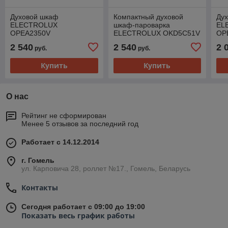
Духовой шкаф
Компактный духовой
Ду
ELECTROLUX
шкаф-пароварка
EL
OPEA2350V
ELECTROLUX OKD5C51V
OP
2 540
2 540
2 
руб.
руб.
Купить
Купить
О нас
Рейтинг не сформирован
Менее 5 отзывов за последний год
Работает с 14.12.2014
г. Гомель
ул. Карповича 28, роллет №17., Гомель, Беларусь
Контакты
Сегодня работает с 09:00 до 19:00
Показать весь график работы