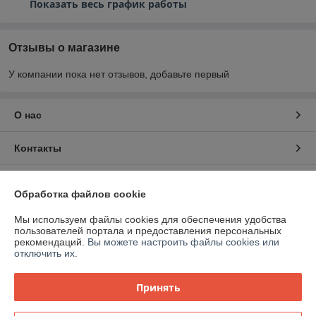
Показать весь график работы
Отзывы о магазине
У компании пока нет отзывов, добавьте первый
О нас
Контакты
Доставка и оплата
Обработка файлов cookie
График работы
Мы используем файлы cookies для обеспечения удобства
пользователей портала и предоставления персональных
рекомендаций.
Вы можете настроить файлы cookies или
Полная версия сайта
отключить их.
Политика обработки cookies
Принять
Сайт создан на платформе Deal.by