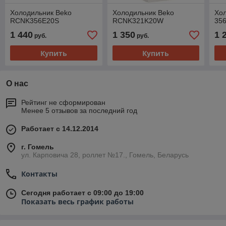
Холодильник Beko
Холодильник Beko
Хо
RCNK356E20S
RCNK321K20W
35
1 440
1 350
1 
руб.
руб.
Купить
Купить
О нас
Рейтинг не сформирован
Менее 5 отзывов за последний год
Работает с 14.12.2014
г. Гомель
ул. Карповича 28, роллет №17., Гомель, Беларусь
Контакты
Сегодня работает с 09:00 до 19:00
Показать весь график работы