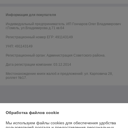
Информация для покупателя
Индивидуальный предприниматель:
ИП Гончаров Олег Владимирович
г.Гомель, ул.Владимирова д.71 кв.64
Регистрационный номер ЕГР: 491143149
УНП: 491143149
Регистрационный орган: Администрация Советского района.
Дата регистрации компании: 03.12.2014
Местонахождение книги жалоб и предложений: ул. Карповича 28,
роллет №17.
Обработка файлов cookie
Мы используем файлы cookies для обеспечения удобства
пользователей портала и предоставления персональных