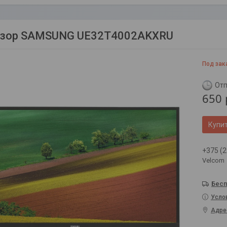
изор SAMSUNG UE32T4002AKXRU
Под зак
Отп
650
Купи
+375 (2
Velcom
Бесп
Усло
Адре