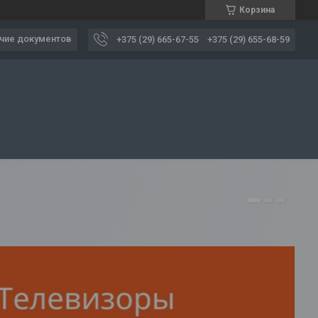
Корзина
чие документов
+375 (29) 665-67-55
+375 (29) 655-68-59
1
2
3