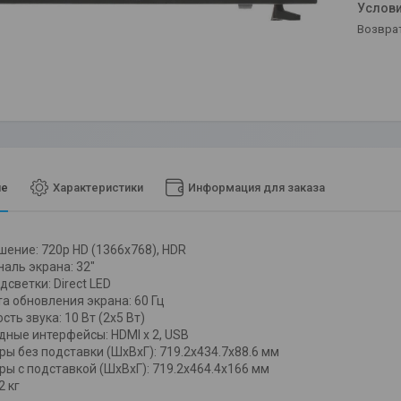
возвра
ие
Характеристики
Информация для заказа
шение: 720p HD (1366x768), HDR
наль экрана: 32"
дсветки: Direct LED
та обновления экрана: 60 Гц
ть звука: 10 Вт (2x5 Вт)
дные интерфейсы: HDMI x 2, USB
ры без подставки (ШxВxГ): 719.2x434.7x88.6 мм
ры с подставкой (ШxВxГ): 719.2x464.4x166 мм
2 кг