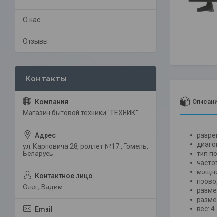
О нас
Отзывы
Описан
Магазин бытовой техники "ТЕХНИК"
разре
диаго
ул. Карповича 28, роллет №17., Гомель,
тип по
Беларусь
часто
мощнос
прово
Олег, Вадим.
разме
разме
вес: 4.