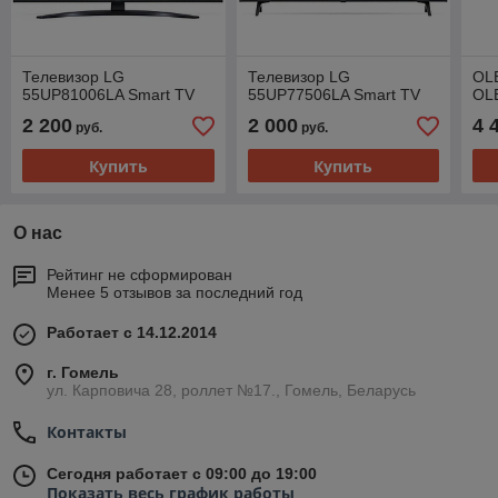
Телевизор LG
Телевизор LG
OL
55UP81006LA Smart TV
55UP77506LA Smart TV
OL
2 200
2 000
4 
руб.
руб.
Купить
Купить
О нас
Рейтинг не сформирован
Менее 5 отзывов за последний год
Работает с 14.12.2014
г. Гомель
ул. Карповича 28, роллет №17., Гомель, Беларусь
Контакты
Сегодня работает с 09:00 до 19:00
Показать весь график работы