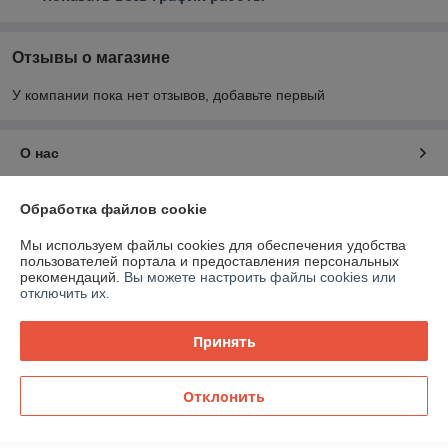
Отзывы о магазине
У компании пока нет отзывов, добавьте первый
О нас
Контакты
Обработка файлов cookie
Мы используем файлы cookies для обеспечения удобства
Доставка и оплата
пользователей портала и предоставления персональных
рекомендаций.
Вы можете настроить файлы cookies или
отключить их.
График работы
Принять
Полная версия сайта
Политика обработки cookies
Отклонить
Сайт создан на платформе Deal.by