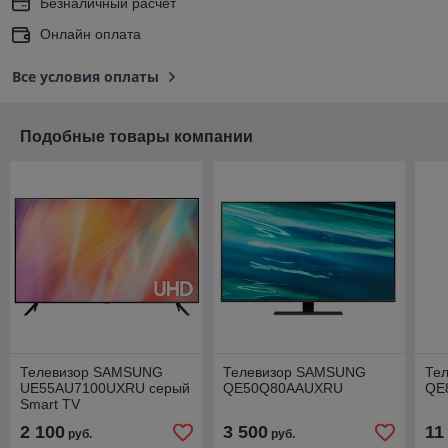
Безналичный расчет
Онлайн оплата
Все условия оплаты
Подобные товары компании
Телевизор SAMSUNG
Телевизор SAMSUNG
Те
UE55AU7100UXRU серый
QE50Q80AAUXRU
QE
Smart TV
2 100
3 500
11
руб.
руб.