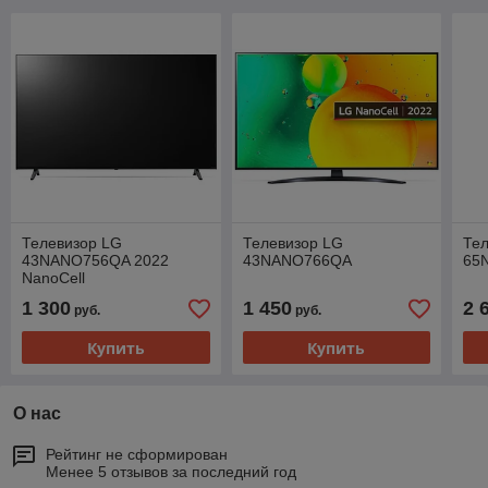
Телевизор LG
Телевизор LG
Те
43NANO756QA 2022
43NANO766QA
65
NanoCell
1 300
1 450
2 
руб.
руб.
Купить
Купить
О нас
Рейтинг не сформирован
Менее 5 отзывов за последний год