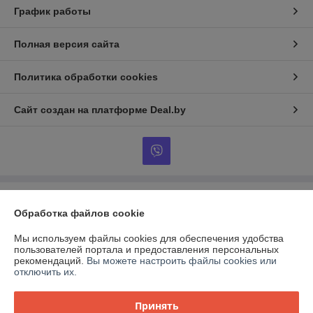
График работы
Полная версия сайта
Политика обработки cookies
Сайт создан на платформе Deal.by
Информация для покупателя
Обработка файлов cookie
Индивидуальный предприниматель:
ИП Гончаров Олег Владимирович
г.Гомель, ул.Владимирова д.71 кв.64
Мы используем файлы cookies для обеспечения удобства
пользователей портала и предоставления персональных
Регистрационный номер ЕГР: 491143149
рекомендаций.
Вы можете настроить файлы cookies или
отключить их.
УНП: 491143149
Регистрационный орган: Администрация Советского района.
Принять