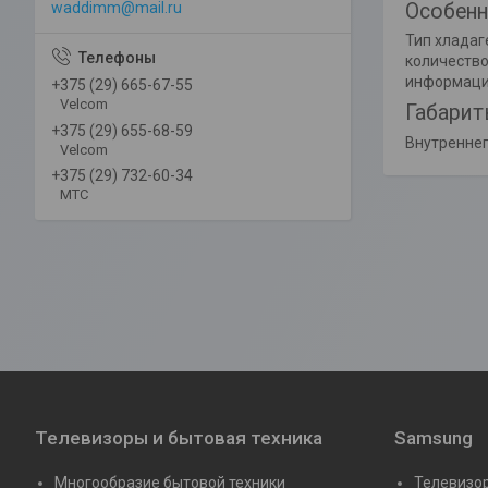
Особенн
waddimm@mail.ru
Тип хладаг
количество
информация
+375 (29) 665-67-55
Velcom
Габари
+375 (29) 655-68-59
Внутреннег
Velcom
+375 (29) 732-60-34
MTC
Телевизоры и бытовая техника
Samsung
Многообразие бытовой техники
Телевизор