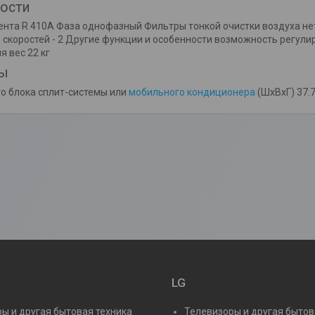
ости
ента R 410A Фаза однофазный Фильтры тонкой очистки воздуха не
 скоростей - 2 Другие функции и особенности возможность регул
 вес 22 кг
ты
о блока сплит-системы или
мобильного кондиционера
(ШxВxГ) 37.7
LG
ы и другая бытовая техника
Телевизоры и другая бытов