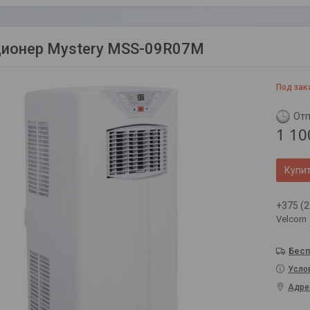
ионер Mystery MSS-09R07M
Под зак
Отп
1 10
Купи
+375 (2
Velcom
Бесп
Усло
Адре