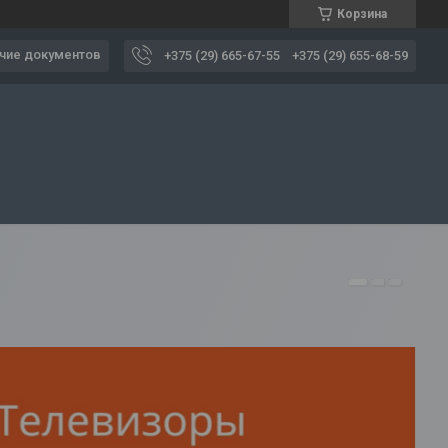
Корзина
чие документов
+375 (29) 665-67-55
+375 (29) 655-68-59
1
2
3