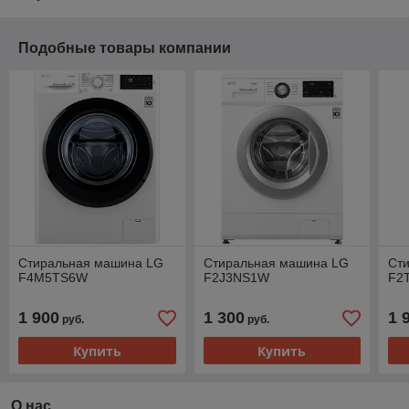
Подобные товары компании
Стиральная машина LG
Стиральная машина LG
Ст
F4M5TS6W
F2J3NS1W
F2
1 900
1 300
1 
руб.
руб.
Купить
Купить
О нас