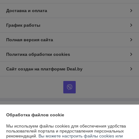
Доставка и оплата
График работы
Полная версия сайта
Политика обработки cookies
Сайт создан на платформе Deal.by
Информация для покупателя
Обработка файлов cookie
Индивидуальный предприниматель:
ИП Гончаров Олег Владимирович
г.Гомель, ул.Владимирова д.71 кв.64
Мы используем файлы cookies для обеспечения удобства
пользователей портала и предоставления персональных
Регистрационный номер ЕГР: 491143149
рекомендаций.
Вы можете настроить файлы cookies или