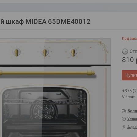
ой шкаф MIDEA 65DME40012
Под зак
Отп
810
Купи
+375 (2
Velcom
Бесп
Усло
Адре