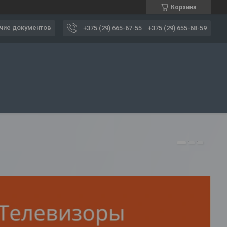
Корзина
чие документов
+375 (29) 665-67-55
+375 (29) 655-68-59
1
2
3