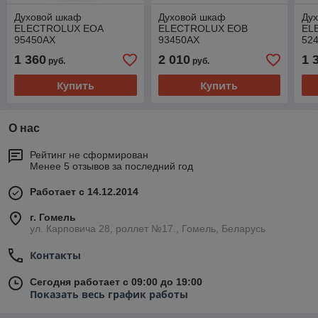
Духовой шкаф
Духовой шкаф
Ду
ELECTROLUX EOA
ELECTROLUX EOB
EL
95450AX
93450AX
52
1 360
2 010
1 
руб.
руб.
Купить
Купить
О нас
Рейтинг не сформирован
Менее 5 отзывов за последний год
Работает с 14.12.2014
г. Гомель
ул. Карповича 28, роллет №17., Гомель, Беларусь
Контакты
Сегодня работает с 09:00 до 19:00
Показать весь график работы