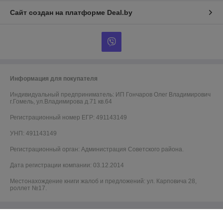
Сайт создан на платформе Deal.by
Информация для покупателя
Индивидуальный предприниматель:
ИП Гончаров Олег Владимирович
г.Гомель, ул.Владимирова д.71 кв.64
Регистрационный номер ЕГР: 491143149
УНП: 491143149
Регистрационный орган: Администрация Советского района.
Дата регистрации компании: 03.12.2014
Местонахождение книги жалоб и предложений: ул. Карповича 28,
роллет №17.