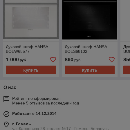
Духовой шкаф HANSA
Духовой шкаф HANSA
Ду
BOEW68577
BOES68102
BO
1 000
860
85
руб.
руб.
Купить
Купить
О нас
Рейтинг не сформирован
Менее 5 отзывов за последний год
Работает с 14.12.2014
г. Гомель
ул. Карповича 28, роллет №17., Гомель, Беларусь