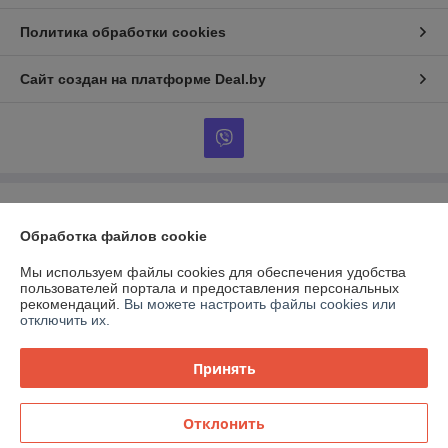
Политика обработки cookies
Сайт создан на платформе Deal.by
Информация для покупателя
Обработка файлов cookie
Индивидуальный предприниматель:
ИП Гончаров Олег Владимирович
г.Гомель, ул.Владимирова д.71 кв.64
Мы используем файлы cookies для обеспечения удобства
пользователей портала и предоставления персональных
Регистрационный номер ЕГР: 491143149
рекомендаций.
Вы можете настроить файлы cookies или
отключить их.
УНП: 491143149
Регистрационный орган: Администрация Советского района.
Принять
Дата регистрации компании: 03.12.2014
Местонахождение книги жалоб и предложений: ул. Карповича 28,
Отклонить
роллет №17.