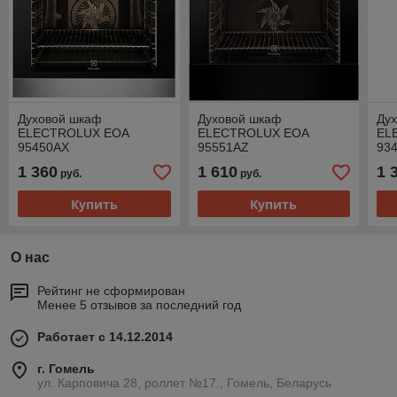
Духовой шкаф
Духовой шкаф
Ду
ELECTROLUX EOA
ELECTROLUX EOA
EL
95450AX
95551AZ
93
1 360
1 610
1 
руб.
руб.
Купить
Купить
О нас
Рейтинг не сформирован
Менее 5 отзывов за последний год
Работает с 14.12.2014
г. Гомель
ул. Карповича 28, роллет №17., Гомель, Беларусь