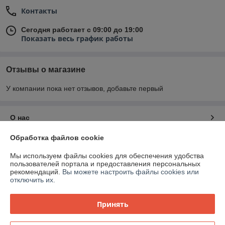
Контакты
Сегодня работает с 09:00 до 19:00
Показать весь график работы
Отзывы о магазине
У компании пока нет отзывов, добавьте первый
О нас
Обработка файлов cookie
Контакты
Мы используем файлы cookies для обеспечения удобства
пользователей портала и предоставления персональных
Доставка и оплата
рекомендаций.
Вы можете настроить файлы cookies или
отключить их.
График работы
Принять
Полная версия сайта